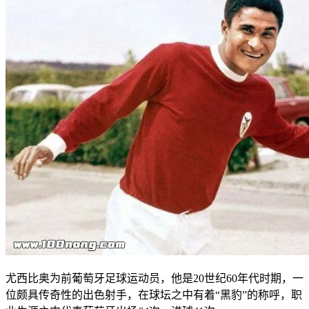
尤西比奥为前葡萄牙足球运动员，他是20世纪60年代时期，一
位颇具传奇性的出色射手，在球坛之中有着“黑豹”的称呼，职