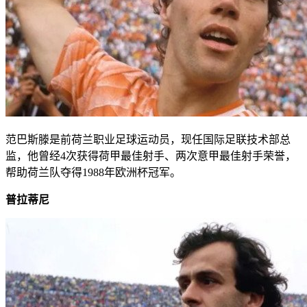
范巴斯滕是前荷兰职业足球运动员，现任国际足联技术部总
监，他曾经4次获得荷甲最佳射手、两次意甲最佳射手荣誉，
帮助荷兰队夺得1988年欧洲杯冠军。
普拉蒂尼