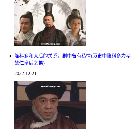
隆科多和太后的关系，剧中曾有私情(历史中隆科多为孝
懿仁皇后之弟)
2022-12-21