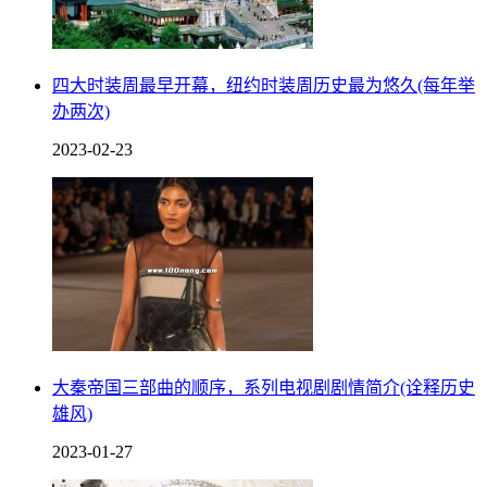
四大时装周最早开幕，纽约时装周历史最为悠久(每年举
办两次)
2023-02-23
大秦帝国三部曲的顺序，系列电视剧剧情简介(诠释历史
雄风)
2023-01-27