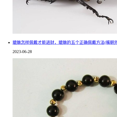
貔貅怎样佩戴才能进财，貔貅的五个正确佩戴方法(嘴朝外
2023-06-28