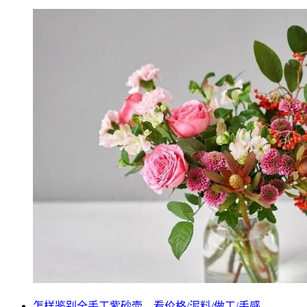
怎样鉴别全手工紫砂壶，看价格/泥料/做工/手感