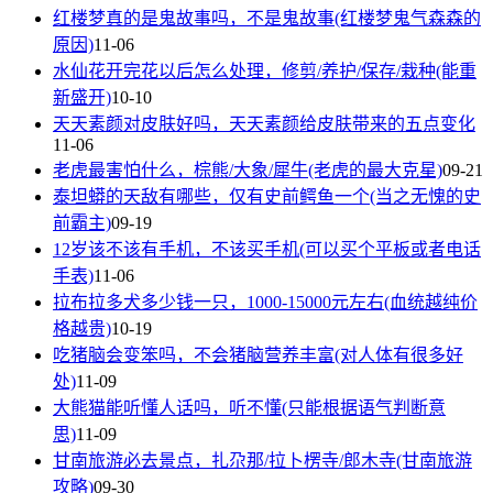
红楼梦真的是鬼故事吗，不是鬼故事(红楼梦鬼气森森的
原因)
11-06
水仙花开完花以后怎么处理，修剪/养护/保存/栽种(能重
新盛开)
10-10
天天素颜对皮肤好吗，天天素颜给皮肤带来的五点变化
11-06
老虎最害怕什么，棕熊/大象/犀牛(老虎的最大克星)
09-21
泰坦蟒的天敌有哪些，仅有史前鳄鱼一个(当之无愧的史
前霸主)
09-19
12岁该不该有手机，不该买手机(可以买个平板或者电话
手表)
11-06
拉布拉多犬多少钱一只，1000-15000元左右(血统越纯价
格越贵)
10-19
吃猪脑会变笨吗，不会猪脑营养丰富(对人体有很多好
处)
11-09
大熊猫能听懂人话吗，听不懂(只能根据语气判断意
思)
11-09
甘南旅游必去景点，扎尕那/拉卜楞寺/郎木寺(甘南旅游
攻略)
09-30