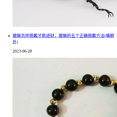
貔貅怎样佩戴才能进财，貔貅的五个正确佩戴方法(嘴朝
外)
2023-06-28