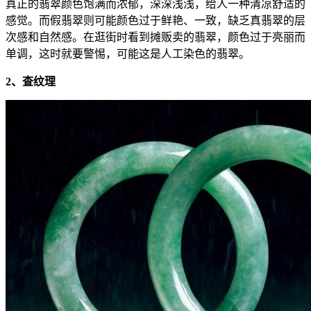
真正的翡翠颜色饱满而浓郁，深深浅浅，给人一种清凉舒适的
感觉。而假翡翠则可能颜色过于鲜艳、一致，缺乏真翡翠的层
次感和自然感。在逛街时看到摊贩卖的翡翠，颜色过于亮丽而
单调，这时就要警惕，可能这是人工染色的翡翠。
2、查纹理