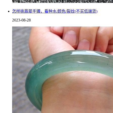
怎样挑翡翠手镯，看种水/颜色/裂纹(不买低端货)
2023-08-28