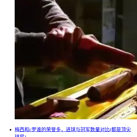
梅西和c罗谁的荣誉多，进球与冠军数量对比(都是顶尖
球星)