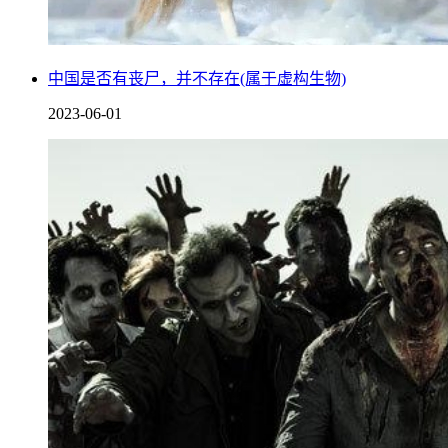
中国是否有丧尸，并不存在(属于虚构生物)
2023-06-01