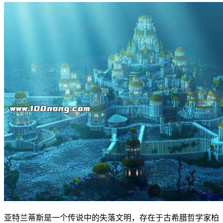
亚特兰蒂斯是一个传说中的失落文明，存在于古希腊哲学家柏