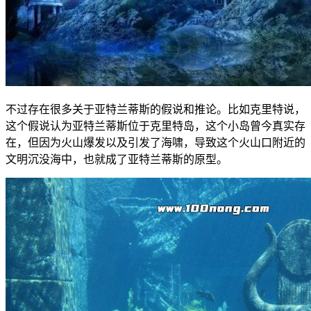
不过存在很多关于亚特兰蒂斯的假说和推论。比如克里特说，
这个假说认为亚特兰蒂斯位于克里特岛，这个小岛曾今真实存
在，但因为火山爆发以及引发了海啸，导致这个火山口附近的
文明沉没海中，也就成了亚特兰蒂斯的原型。