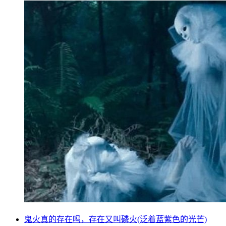
鬼火真的存在吗，存在又叫磷火(泛着蓝紫色的光芒)